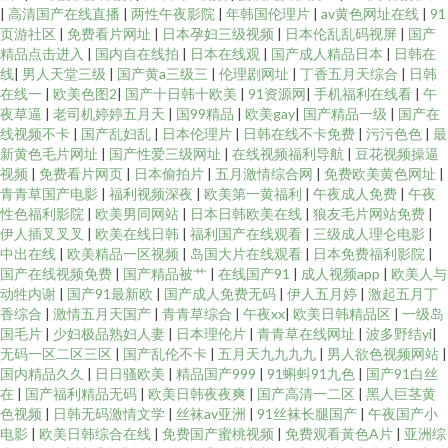
|
高清国产在线直播
|
两性午夜影院
|
年韩国伦理片
|
av黄色网址在线
|
91
页游社区
|
免费看片网址
|
日本孕妇三级视频
|
日本伦乱乱码视屏
|
国产
精品点击进入
|
国内自在线拍
|
日本在线观
|
国产成人精品日本
|
日韩在
线
|
男人天堂三级
|
国产黄a三级三
|
伦理剧网址
|
丁香五月天综合
|
日韩
在线一
|
欧美色图2
|
国产十日韩十欧美
|
91资源网
|
手机福利在线看
|
午
夜草逼
|
老司机婷婷五月天
|
国99精品
|
欧美gay
|
国产精品一级
|
国产在
线视频不卡
|
国产乱妇乱
|
日本伦理片
|
日韩在线不卡免费
|
污污色色
|
最
新黄色毛片网址
|
国产性爱三级网址
|
在线视频福利导航
|
豆花视频操逼
视频
|
免费看片网页
|
日本偷拍片
|
五月激情综合网
|
免费欧美黄色网址
|
青青草国产电影
|
福利视频深夜
|
欧美第一黄福利
|
午夜成人免费
|
午夜
性色福利影院
|
欧美男同网站
|
日本日韩欧美在线
|
狼友毛片网站免费
|
伊人插叉叉叉
|
欧美在线日韩
|
福利国产在线观看
|
三级成人理仑电影
|
中出在线
|
欧美精品一区视频
|
岛国大片在线观看
|
日本免费福利影院
|
国产在线视频免费
|
国产精品被艹
|
在线国产91
|
成人视频app
|
欧美人与
动牲内谢
|
国产91最新欧
|
国产成人免费无码
|
伊人五月婷
|
激起五月丁
香综合
|
激情五月天国产
|
青青草综合
|
午夜xx
|
欧美日韩精品区
|
一级岛
国毛片
|
少妇极品熟妇人妻
|
日本理伦片
|
青青草在线网址
|
波多野结yi
|
无码一区二区三区
|
国产乱伦不卡
|
五月天九九九九
|
男人欲色视频网站
|
国内精品久久
|
日日骚欧美
|
精品国产999
|
91蝌蚪91九色
|
国产91白丝
在
|
国产福利精品无码
|
欧美日韩夜夜爽
|
国产高清一二区
|
黑人巨茎黄
色视频
|
日韩无码激情文学
|
丝袜av亚洲
|
91丝袜长腿国产
|
午夜国产小
电影
|
欧美日韩综合在线
|
免费国产蜜桃视频
|
免费观看黃色A片
|
亚洲综