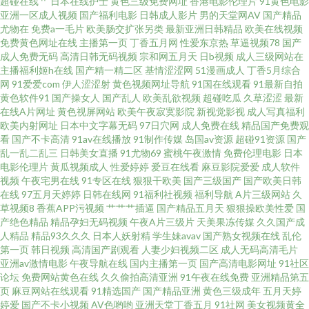
超碰在线艹
日本在线护士
黄色三级免费网址
香港电影伦理片
91黄色电影
亚洲一区成人视频
国产福利电影
日韩成人影片
男的天堂网AV
国产精品
尤物在
免费a一毛片
欧美肠交扩张另类
最新亚洲日韩精品
欧美在线视频
黑丝美女后入观看 99re热视频在线 亚洲精品在线免费观看 欧美丝袜性爱A片
免费黄色网址在线
主播第一页
丁香五月网
性爱东京热
草逼视频78
国产
成人免费无码
高清日韩无码视频
宗和网五月天
日b视频
成人三级网站在
国产精品亚洲视频网站 最大的免费人人网站 色婷婷亚洲婷婷五月 免费高清看
主播福利姬h在线
国产精一精二区
基情涩涩网
51漫画成人
丁香5月综合
网
91爱爱com
伊人涩涩射
黄色视频网址导航
91国在线观看
91最新自拍
黄色软件91
国产操女人
国产乱人
欧美乱欲视频
超碰吃瓜
久草涩涩
最新
电影网 国产精品久久久久久久久久久久午衣片 国产自国产自愉 成人AV久人
在线A片网址
黄色视屏网站
欧美午夜寂寞影院
新视觉影视
成人写真福利
欧美内射网址
日本中文字幕无码
97日穴网
成人免费在线
精品国产免费观
亚洲 尤物在线 丝袜美腿娉婷婀娜 免费观费vip电视剧 大香蕉久久丁香 无人在
看
国产不卡高清
91av在线播放
91制作传媒
岛国av资源
超碰91资源
国产
乱一乱二乱三
日韩美女直播
91尤物69
蜜桃午夜激情
免费伦理电影
日本
电影伦理片
黄瓜视频成人
性爱婷婷
爱豆在线看
麻豆影院爱爱
成人软件
线观看免 久热国产 91夜射猫 欧美性爱天天 91自都在线 亚洲午夜中文字幕在
视频
午夜宅男在线
91专区在线
狠狠干欧美
国产三级国产
国产欧美日韩
在线
97五月天婷婷
日韩在线网
91福利社视频
福利导航
A片三级网站
久
线 青青青久操无码 国产做受高潮豆麻 www日本高清 乱色熟女综合一区二区
草视频8
香蕉APP污视频
艹艹艹插逼
国产精品五月天
狠狠操欧美性爱
国
产绝色精品
精品孕妇无码视频
午夜A片三级片
天美果冻传媒
久久国产成
人精品
精品93久久久
日本人妖射精
学生妹avav
国产熟女视频在线
乱伦
国产精品色片免费 97狠狠综合 午夜剧场91 欧亚美韩日 狠狠撸天天操 电影在
第一页
韩日视频
高清国产剧观看
人妻少妇视频二区
成人无码高清毛片
亚洲av激情电影
午夜导航在线
国内主播第一页
国产高清电影网址
91社区
线观看完整免费观看 91噜噜噜在线观看 亚洲日韩欧美国产视频 日韩制服丝
论坛
免费网站黄色在线
久久偷拍高清亚洲
91午夜在线免费
亚洲精品第五
页
麻豆网站在线观看
91精选国产
国产精品亚洲
黄色三级成年
五月天婷
婷爱
国产不卡小视频
AV色哟哟
亚洲天堂丁香五月
91社网
美女视频黄全
袜 簧片亚洲簧片 成年人在线免费看 亚洲成在线 免费国产美女一级a 丁香五月