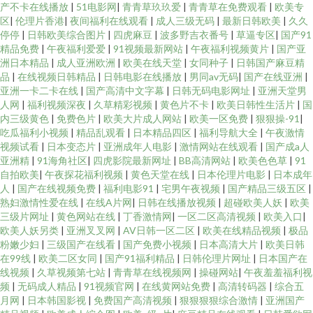
产不卡在线播放
|
51电影网
|
青青草玖玖爱
|
青青草在免费观看
|
欧美专
区
|
伦理片香港
|
夜间福利在线观看
|
成人三级无码
|
最新日韩欧美
|
久久
停停
|
日韩欧美综合图片
|
四虎麻豆
|
波多野吉衣番号
|
草逼专区
|
国产91
精品免费
|
午夜福利爱爱
|
91视频最新网站
|
午夜福利视频黄片
|
国产亚
洲日本精品
|
成人亚洲欧洲
|
欧美在线天堂
|
女同种子
|
日韩国产麻豆精
品
|
在线视频日韩精品
|
日韩电影在线播放
|
男同av无码
|
国产在线亚洲
|
亚洲一卡二卡在线
|
国产高清中文字幕
|
日韩无码电影网址
|
亚洲天堂男
人网
|
福利视频深夜
|
久草精彩视频
|
黄色片不卡
|
欧美日韩性生活片
|
国
内三级黄色
|
免费色片
|
欧美大片成人网站
|
欧美一区免费
|
狠狠操-91
|
吃瓜福利小视频
|
精品乱观看
|
日本精品四区
|
福利导航大全
|
午夜激情
视频试看
|
日本变态片
|
亚洲成年人电影
|
激情网站在线观看
|
国产成a人
亚洲精
|
91海角社区
|
四虎影院最新网址
|
BB高清网站
|
欧美色色草
|
91
自拍欧美
|
午夜探花福利视频
|
黄色天堂在线
|
日本伦理片电影
|
日本成年
人
|
国产在线视频免费
|
福利电影91
|
宅男午夜视频
|
国产精品三级五区
|
熟妇激情性爱在线
|
在线A片网
|
日韩在线播放视频
|
超碰欧美人妖
|
欧美
三级片网址
|
黄色网站在线
|
丁香激情网
|
一区二区高清视频
|
欧美入口
|
欧美人妖另类
|
亚洲叉叉网
|
AV日韩一区二区
|
欧美在线精品视频
|
极品
粉嫩少妇
|
三级国产在线看
|
国产免费小视频
|
日本高清大片
|
欧美日韩
在99线
|
欧美二区女同
|
国产91福利精品
|
日韩伦理片网址
|
日本国产在
线视频
|
久草视频第七站
|
青青草在线视频网
|
操碰网站
|
午夜羞羞福利视
频
|
无码成人精品
|
91视频官网
|
在线黄网站免费
|
高清转码器
|
综合五
月网
|
日本韩国影视
|
免费国产高清视频
|
狠狠狠狠综合激情
|
亚洲国产