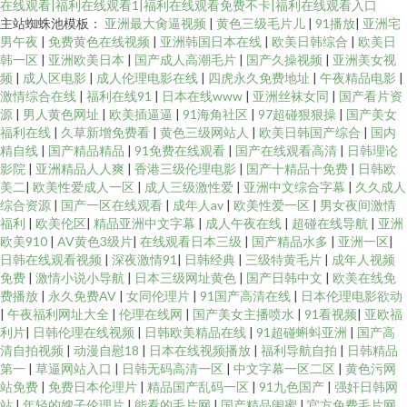
在线观看|福利在线观看1|福利在线观看免费不卡|福利在线观看入口
主站蜘蛛池模板：
亚洲最大肏逼视频
|
黄色三级毛片儿
|
91播放
|
亚洲宅
男午夜
|
免费黄色在线视频
|
亚洲韩国日本在线
|
欧美日韩综合
|
欧美日
韩一区
|
亚洲欧美日本
|
国产成人高潮毛片
|
国产久操视频
|
亚洲美女视
频
|
成人区电影
|
成人伦理电影在线
|
四虎永久免费地址
|
午夜精品电影
|
激情综合在线
|
福利在线91
|
日本在线www
|
亚洲丝袜女同
|
国产看片资
源
|
男人黄色网址
|
欧美插逼逼
|
91海角社区
|
97超碰狠狠操
|
国产美女
福利在线
|
久草新增免费看
|
黄色三级网站人
|
欧美日韩国产综合
|
国内
精自线
|
国产精品精品
|
91免费在线观看
|
国产在线观看高清
|
日韩理论
影院
|
亚洲精品人人爽
|
香港三级伦理电影
|
国产十精品十免费
|
日韩欧
美二
|
欧美性爱成人一区
|
成人三级激性爱
|
亚洲中文综合字幕
|
久久成人
综合资源
|
国产一区在线观看
|
成年人av
|
欧美性爱一区
|
男女夜间激情
福利
|
欧美伦区
|
精品亚洲中文字幕
|
成人午夜在线
|
超碰在线导航
|
亚洲
欧美910
|
AV黄色3级片
|
在线观看日本三级
|
国产精品水多
|
亚洲一区
|
日韩在线观看视频
|
深夜激情91
|
日韩经典
|
三级特黄毛片
|
成年人视频
免费
|
激情小说小导航
|
日本三级网址黄色
|
国产日韩中文
|
欧美在线免
费播放
|
永久免费AV
|
女同伦理片
|
91国产高清在线
|
日本伦理电影欲动
|
午夜福利网址大全
|
伦理在线网
|
国产美女主播喷水
|
91看视频
|
亚欧福
利片
|
日韩伦理在线视频
|
日韩欧美精品在线
|
91超碰蝌蚪亚洲
|
国产高
清自拍视频
|
动漫自慰18
|
日本在线视频播放
|
福利导航自拍
|
日韩精品
第一
|
草逼网站入口
|
日韩无码高清一区
|
中文字幕一区二区
|
黄色污网
站免费
|
免费日本伦理片
|
精品国产乱码一区
|
91九色国产
|
强奸日韩网
站
|
年轻的嫂子伦理片
|
能看的毛片网
|
国产精品闺蜜
|
官方免费毛片网