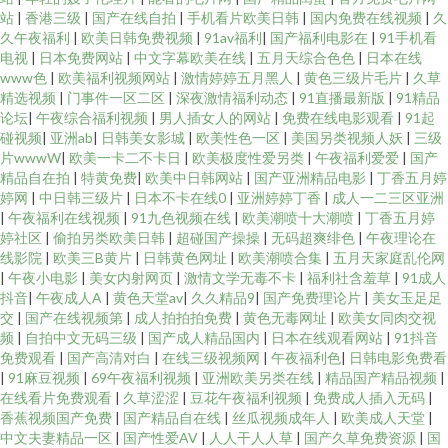
站
|
香港三级
|
国产在线自拍
|
手机看片欧美日韩
|
国内免费在线视频
|
久
久午夜福利
|
欧美日韩免费视频
|
91av福利
|
国产福利电影在
|
91手机看
电视
|
日本免费网站
|
中文字幕欧美在线
|
五月天综合色色
|
日本在线
www色
|
欧美福利视频网站
|
激情婷婷五月黑人
|
黄色三级片毛片
|
久草
精选视频
|
门事件一区二区
|
深夜激情福利动态
|
91直播最新版
|
91精品
论坛
|
午夜综合福利视频
|
男人插女人的网站
|
免费在线电影观看
|
91起
碰视频
|
亚洲ab
|
日韩美女影城
|
欧美性色一区
|
美国另类视频人妖
|
三级
片wwwW
|
欧美一卡二不卡日
|
欧美极度性爱另类
|
午夜福利爱爱
|
国产
精品自在拍
|
特黄免费
|
欧美中日韩网站
|
国产亚洲精品电影
|
丁香五月婷
婷网
|
中日韩三级片
|
日本不卡在线0
|
亚洲婷婷丁香
|
成人一二三区亚洲
|
午夜福利在线视频
|
91九色视频在线
|
欧美潮喷十大潮喷
|
丁香五月婷
婷社区
|
偷拍另类欧美日韩
|
超碰国产操操
|
无码超爽绯色
|
午夜理论在
线影院
|
欧美三B黄片
|
日韩黄色网址
|
欧美潮喷合集
|
五月天家庭乱伦网
|
午夜小电影
|
美女内射网页
|
激情文学无毒不卡
|
福利社含羞草
|
91成人
抖音
|
午夜成人A
|
黄色天堂av
|
久久精品9
|
国产免费理论片
|
美女玉足足
交
|
国产在线视频第
|
成人拍拍拍免费
|
黄色无毒网址
|
欧美女同肉交视
频
|
自拍中文无码三级
|
国产成人精品国内
|
日本在线观看网站
|
91抖音
免费观看
|
国产高清对白
|
在线三级视频网
|
午夜福利色
|
日韩电影免费看
|
91麻豆视频
|
69午夜福利视频
|
亚洲欧美另类在线
|
精品国产精品视频
|
在线看片免费观看
|
久草涩涩
|
豆花午夜福利视频
|
免费成人插入无码
|
香蕉视频国产免费
|
国产精品自在线
|
丝瓜视频成年人
|
欧美成人天堂
|
中文夫妻精品一区
|
国产性爱AV
|
人人干人人草
|
国产久草免费资源
|
国