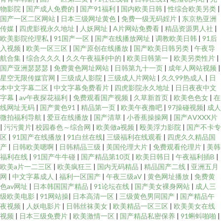
物影院
|
国产成人免费的
|
国产91福利
|
国内欧美日韩
|
性综合欧美另类
|
国产一区二区网站
|
日本三级网址黄色
|
免费一级无码婬片
|
东京热亚洲
传媒
|
四虎影视永久地址
|
人妖网址
|
A片网站免费看
|
精品资源男人社
|
欧美影院伦理私
|
91国产一区
|
国产在线播放网址
|
调教欧美日韩
|
91后
入视频
|
欧美一区三区
|
国产原创在线播放
|
国产欧美日韩另类
|
午夜导
航合集
|
综合久久久
|
久久午夜福利中的
|
欧美日韩第一
|
欧美另类性片
|
国产亚洲瑟瑟瑟
|
免费黄色网址网站
|
日韩第九十一页
|
成年人网站视频
|
星空无限传媒官网
|
三级成人影院
|
三级成人片网站
|
久久99热成人
|
日
本中文字幕二区
|
中文字幕免费看片
|
四虎影院永久地址
|
日日夜夜中文
字幕
|
av午夜探花福利
|
免费观看国产视频
|
久草新首页
|
欧美色色女
|
在
线网址无码
|
国产黄色91
|
精品第一页
|
欧美午夜撸吧
|
97操碰视频
|
成人
微拍福利导航
|
爱豆在线播放
|
国产清草
|
小香蕉操操网
|
国产AⅤXXX片
|
污污黄片
|
校园春色～综合网
|
欧美做a视频
|
殴美浮力影院
|
国产不卡专
区
|
91国产在线播放
|
91白丝在线
|
三级福利在线观看
|
四虎久久精品国
产
|
日韩欧美嗯啊
|
日韩精品三级
|
美国伦理大片
|
免费观看伦理片
|
美韩
福利在线
|
91国产牛牛碰
|
国产精品第10页
|
欧美日韩日
|
午夜福利插B
|
欧美a片一二三区
|
欧美疯狂三
|
国内无码精品
|
精品国产二线
|
亚洲五月
网
|
中文字幕成人
|
福利一区国产
|
午夜三级aV
|
黄色网址播放
|
免费黄
色av网址
|
日本韩国国产精品
|
91论坛在线
|
国产美女裸身网站
|
成人三
级欧美电影
|
91网站操
|
日本高清一区
|
三级黄色男同国产
|
国产精品午
夜视频
|
人妖电影片
|
日韩丝袜美女
|
欧美精品一区三区
|
欧美美女在线
视频
|
日本三级免费片
|
欧美激情一区
|
国产精品私密保养
|
91蝌蚪啪啪
|