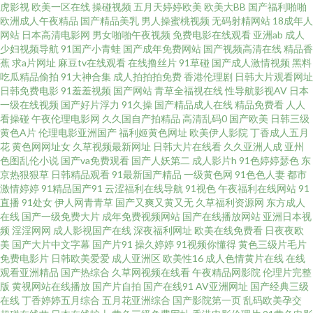
虎影视
欧美一区在线
操碰视频
五月天婷婷欧美
欧美大BB
国产福利啪啪
欧洲成人午夜精品
国产精品美乳
男人操蜜桃视频
无码射精网站
18成年人
品一区二区三区三区 av18导航站 性激烈的欧美三级视频 欧美亚洲h在线 国产
网站
日本高清电影网
男女啪啪午夜视频
免费电影在线观看
亚洲ab
成人
少妇视频导航
91国产小青蛙
国产成年免费网站
国产视频高清在线
精品香
蕉
求a片网址
麻豆tv在线观看
在线撸丝片
91草碰
国产成人激情视频
黑料
丝袜综合在线 91视频网页版 色综合久 精品日韩欧 av电影天堂网 熟女乱色一
吃瓜精品偷拍
91大神合集
成人拍拍拍免费
香港伦理剧
日韩大片观看网址
日韩免费电影
91羞羞视频
国产网站
青草全福视在线
性导航影视AV
日本
区二区三区 嗯啊羞羞视频 国产第3页 影视先锋色色 欧美日韩国产成人 国产精
一级在线视频
国产好片浮力
91久操
国产精品成人在线
精品免费看
人人
看操碰
午夜伦理电影网
久久国自产拍精品
高清乱码0
国产欧美
日韩三级
黄色A片
伦理电影亚洲国产
福利姬黄色网址
欧美伊人影院
丁香成人五月
品推荐制服 91网站网址 香蕉免费一区二区 另类色网 超碰超碰人人 香蕉免费
花
黄色网网址女
久草视频最新网址
日韩大片在线看
久久亚洲人成
亚州
色图乱伦小说
国产va免费观看
国产人妖第二
成人影片h
91色婷婷瑟色
东
永久精品视频 欧美天天激情 成全在线观看免费全集 大香蕉久草91 中文字幕
京热狠狠草
日韩精品观看
91最新国产精品
一级黄色网
91色色人妻
都市
激情婷婷
91精品国产91
云涩福利在线导航
91视色
午夜福利在线网站
91
直播
91处女
伊人网青青草
国产又爽又黄又无
久草福利资源网
东方成人
在线视频网站 日韩色网 韩日欧亚a级 网站网址大全 欧美韩日k区 国产青草视
在线
国产一级免费大片
成年免费视频网站
国产在线播放网站
亚洲日本视
频
淫淫网网
成人影视国产在线
深夜福利网址
欧美在线免费看
日夜夜欧
频在线观看 91白丝综合 十八在线观看播放电视剧 免费成人视频在线观看 成
美
国产大片中文字幕
国产片91
操久婷婷
91视频你懂得
黄色三级片毛片
免费电影片
日韩欧美爱爱
成人亚洲区
欧美性16
成人色情黄片在线
在线
观看亚洲精品
国产热综合
久草网视频在线看
午夜精品网影院
伦理片完整
全片大全 亚洲一区中文综合 日韩快播区 久久精品视频导航 大又大又粗 伊人
版
黄视网站在线播放
国产片自拍
国产在线91
AV亚洲网址
国产经典三级
在线
丁香婷婷五月综合
五月花亚洲综合
国产影院第一页
乱码欧美孕交
成人在线视频 欧美一区二区三区免费 国产美女18网 91青草娱乐 色香蕉网站