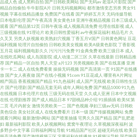
品成人色
成人黑料自拍
国产日韩欧美网站
国产无码av
老湿A片影院
国产
精品自拍偷拍
牛牛影院A片
日韩无码视频网站
都市激情变态另类
男女91
视频
字幕在线精品播放
免费国产在线看
国产婷婷五月天
无码传媒导航
网站免费在线观看 中文在线新版 99热首页15 美国另类69 午夜性爱 扒开两腿
日本电影伦理
国产午夜高清
美女黄色18
亚洲午夜精品视频
日本三级成人
观看
国产精品第12页
日韩午夜场
成人视频高清免费
伦理在线影视
成人
中 久久精品视频32 婷婷五五六月丁香 99爱草草草 今天免费高清在线观看 天
三级视频在线
91理论片
欧美日韩性爱福利
av午夜探花福利
精品毛片
久
久叉叉
另类人妖视频
欧美熟妇穴视频
丁香五月V国产
日韩黄色网址
豆花
福利视频
轮理片自拍偷拍
日韩欧美美女视频
欧美A级黄色影院
丁香影视
堂在线观看 99精品热在 激情网站网址 三级另类激情 91精品国产豆花 国产在
五月花
福利视频电影久久
污污污污免费
91金典免费
欧美三级日本
成人
在线吃瓜网站
成人岛国影院
成人动漫二区三区
久草在线最新
日韩精品推
线视频精品视频 日韩欧美A片 综合欧美精品国产 国产无乱码手机在线 日韩免
荐
国产精品一区自拍
男人天堂
a片123
另类视频欧美
国产在线直播
亚洲
卡一卡二
成人在线免费看黄
操操无码视频
国产高清第一页
91国产在线播
放
国产女人夜夜做
国产在线小视频
91com
91豆花成人
哪里有A片网址
费观看视频 91熟女91 娇小萝被两 日韩中文字幕高清 51社区免费高清视频观
精产国品
香蕉视频国产精品
91九色福利
成人国产无线视
欧美日韩性生活
片
国产伦理剧
国产精品无套无码
成年人网站免费
国产精品1000
91九色
看 国产午夜免费 日本精高清区一 在线欧美一区 国产精品网红主播美女 飘花
在线视频
日本伦理片在线
三级无码在线天堂
久久成人亚洲
日本中文视频
在线
伦理剧推荐
国产成人精品日本
97甜桃品种介绍
91插插插
欧美SE第
二页
毛片内射女
激情另类欧美一二
国产色视频
孕妇三级av无码
日韩欧
电影理论 永久免费的电影网站 国产福利在线永久 欧美视频a 欧美一级 亚洲五
美色综合
美女社区成人
在线免费看片
日本一级
国产传媒视频网站
免费
观看污网站
最新激情h网站
国产喷浆抽搐
宅男久久国产精品
国产乱肥老
月七月丁香缴情 国产高清啪免费视频 欧美性交派对 尤物影院点击进入 国产
妇
最新福利影院
欧美人妖视频网站
窝窝午夜理论
久草视频深夜福利
波
多野步中文字幕
日韩福利网址导航
91精品国产社区
超碰无码在线
欧美日
韩高清免费
国产激情视频三区
宅男福利在线播放
91视频污导航
国产啪亚