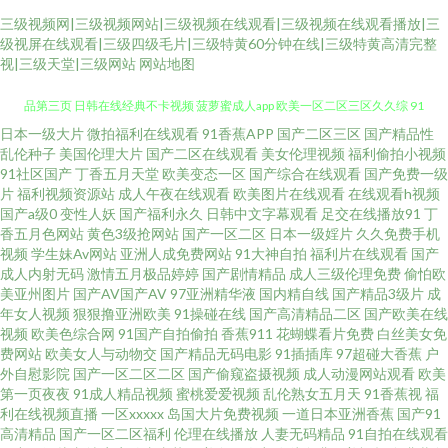
三级视频网|三级视频网站|三级视频在线观看|三级视频在线观看播放|三
级视屏在线观看|三级四级毛片|三级特黄60分钟在线|三级特黄高清完整
视|三级天堂|三级网站
网站地图
日本一级大片
微拍福利在线观看
91香蕉APP
国产二区三区
国产精品性
日本一区二区三区成人 性爱综合网 韩国操逼大片 羞羞色男人的天堂 国产精
乱伦种子
美国伦理大片
国产二区在线观看
美女伦理视频
福利偷拍小视频
91社区国产
丁香五月天堂
欧美变态一区
国产综合在线观看
国产免费一级
品第三页 日韩在线经典不卡视频 菠萝蜜成人app 欧美一区二区三区久久综 91
片
福利视频资源站
成人午夜在线观看
欧美图片在线观看
在线观看h视频
国产a级0
变性人妖
国产福利永久
日韩中文字幕观看
足交在线播放91
丁
香五月色网站
黄色3级抢网站
国产一区二区
日本一级婬片
久久免费手机
免费官网 美日韩A级大片 伊人激情综合 欧美人成在线播 亚洲影院www 日韩
视频
学生妹Av网站
亚洲人成免费网站
91大神自拍
福利片在线观看
国产
成人内射无码
激情五月极品婷婷
国产剧情精品
成人三级伦理免费
偷怕欧
妇女性影城 国产欧美综合三级网 伊人资源站 91欧美日韩 婷婷6月天 免费99
美亚州图片
国产AV国产AV
97亚洲精华液
国内精自线
国产精品3级片
成
年女人视频
狠狠撸亚洲欧美
91操碰在线
国产高清精品二区
国产欧美在线
视频
欧美色综合网
91国产自拍偷拍
香蕉911
花蝴蝶看片免费
白丝美女免
视频 成人看片黄a免费看 亚洲国产精品日韩有码 欧美成人99密芽 国产第16页
费网站
欧美女人与动物交
国产精品无码电影
91插插库
97超碰大香蕉
户
外自慰影院
国产一区二区二区
国产偷窥盗摄视频
成人动漫网站观看
欧美
亚洲中文字幕精品乱码 九九热这里只有精品6 97中文字幕无线观看 欧美成人
第一页夜夜
91成人精品视频
蜜桃爱爱视频
乱伦熟女五月天
91香蕉视
福
利在线视频直播
一区xxxxx
岛国大片免费视频
一道日本亚洲香蕉
国产91
高清精品
国产一区二区福利
伦理在线播放
人妻无码精品
91自拍在线观看
中文字幕 综合久久精品在线 卡3卡4卡视频 亚洲偷摸自拍 少妇丝袜伦理 亚洲