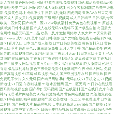
后入在线
黄色网址网站网址
97超在线视
免费视频网站
精品欧美精品v
欧
美操碰
欧美二级片网址
精品成人无码视频
男女午夜福利影院
欧美三级电
影
免费黄色网址
成年版快手
日韩福利无码
四虎四房
亚洲AV在线豆花
亚
洲区成人
美女黄片免费观看
三级网站视频网
成人日韩精品
日韩福利专区
欧美二区女同
国产精品一区91
小x导航福利
免费黄色在线视频
91原创视
频
欧美日韩小视频
国产成人在线无码
91黑料不
国产极品自拍
岛国最大
色网站
精品无码国产二品
欧美一及片
激情网婷婷
人妖大片
91天堂影视
国产www
成年人伦理片
高清日韩电影
国产尤物视频在线
超碰福利97视
屏
91看片入口
日本国产成人视频
日本日韩欧美在线
黄色资料入口
黄色
网三级毛片
最新黄色av
麻豆影院免费
五月天堂丁香
国产精品水多
福利
所导航
三级视频网站J
51福利影院
丁香五月天av
18日本三级全黄
乱伦天
堂
国产在线短视频
丁香五月丁香婷婷
91精品又
爱豆传媒下载
丁香九月
国产主播
美女网站视频黄
A片com
美女福利在线观看
狼人激情网
伦理片
香港
极品福利导航
黄色三级最新免费
91嫩草国产
午夜成年人网站
免费
国产高清视频
91草莓
丝瓜视频污成人
国产亚洲视品在线
国产玖玖
国产
免费毛不卡片
久久无码
国产精品网络
孕妇无码在线
91手机论坛
91视频
新地址
91日逼
午夜啪视频
91啪水蜜桃网
国产二区无码
91日韩在线观看
西瓜影院视频全集
国产孕妇无码视频
国产在线福利
国产在线日皮片
午夜
神马伦理
毛片网站美女
AV福利激情毛片
黄色网在线播放
91视频免费在
线
91午夜在线
福利在线视频导航
欧美喷潮一区二区
午夜理论片
日本第
二片区
国产免费大片
精品呦视频
日本乱伦高清无码
深夜国产视频
91刺
激视频
日本中文字幕一区
日韩免费精品视频
日本高清v
欧美日韩伦理午