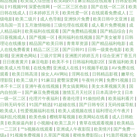
精品视频
|
欧美成人综合图
|
欧美a级v片
|
麻豆精品在线观看
|
日韩爱欲网
站
|
91视频99
|
深爱色情网
|
一区二区三区色欲
|
国产在线一区二区
|
欧美
日韩在线成人
|
日本婷婷五月天
|
欧美性爱一区
|
在线观看免费成人
|
三
级电影
|
欧美二级片
|
成人色导航
|
亚洲快片免费
|
欧美日韩中文亚洲
|
超
清岛国一页
|
五月激情啪啪
|
三级伦理在线观看
|
成人看片免费视频
|
成
人精品福利
|
欧美福利在线观看
|
国产免费精品视频
|
国产精品综合
|
向
日葵视频成人
|
国产视频一区
|
夜间福利在线视频
|
国产美女被草
|
日韩
理论在线播放
|
精品国产欧美日韩
|
青青草资源
|
国产精品福利电影
|
成
人在线免费看黄
|
精品二区三区
|
国产日韩91
|
日韩一级黄色电影
|
欧美
影视
|
亚洲黄色网站
|
三级片官网
|
亚洲图片婷婷五月
|
综合亚洲丁香五月
|
日日夜夜黄片
|
麻豆电影
|
欧美不卡
|
日韩福利电影2区
|
深夜福利欧美
|
欧美成人性导航
|
在线免费
|
亚洲成人在线
|
91视频手机版
|
AV免费在线
观看
|
欧美日韩高清
|
操女人AV网站
|
淫网在线
|
日韩精品影视
|
嫩草伦
理影院
|
欧美二级片
|
91麻豆
|
蜜臀深爱网
|
午夜特片网
|
免费91视频
|
日
本不卡二区
|
亚洲午夜在线视频
|
男女搞黄网站
|
美女水果视频天美
|
国
内自拍第一
|
国产麻豆免费视频
|
激情五月天社区
|
日本高清中文
|
日本
一级一区二区
|
伦理片午夜福利
|
香港伦理
|
91偷拍经典
|
欧美福利看片
|
日韩无码专区
|
91国产精选
|
91超碰在线
|
国产日韩专区
|
无码传媒导航
|
欧美成人
|
性爱视频福利在线
|
欧美人成视频在线
|
福利理论片午夜片
|
福利乱伦视频
|
欧美色偷
|
樱桃草莓视频
|
欧美网站在线看
|
成人日韩欧
美
|
欧美操逼内射
|
小视频h
|
欧美三及片
|
青草在线观看视频
|
欧美精品
一二三区
|
艹b视频在线观看
|
亚洲成人午夜影院
|
欧美情片
|
国产免费一
级a
|
91视频免费视频
|
久草国产视频
|
蜜桃免费影院cc
|
91靠屄视频大全