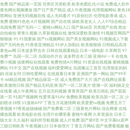
免费
国产精品第一页国
另类区另类欧美
欧美色图乱伦小说
免费成人软件
黄色网址视频播放
国产日产美产精品
成人午夜视频
伦理视频网站
黄色18
综合网 中国鲜肉gay 亚洲人成网站免 日韩性爱视频 久久国产精品视频 成人网
禁网站
亚洲无码视频在线
成人无码看片
91原创社区
伦理电影香港
成人
免费
蜜桃91色色
A片视频网
国产自在线
操欧美老女人
人人97综合精品
岛国免费
国产无码一二
蜜桃tv网站入口
国产第66页
另类国产在线
熟女
址日韩 国产亚洲一区二区精品 国产αv天堂在 91在线免费播放 亚洲午夜精 四
自拍偷拍
青青久视频
久草新视频在线
激情深爱欧美激情
91视频官网国产
狠狠操-91
91我要操
国产ts视频网站
国产美女视频网站
91视频成人下载
虎影像 精品天天爽天天干 国产午夜亚洲精品三区 福利社嫩草一二 91视频官
国产无码色色
91香蕉亚洲精品
91伊人加勒比
欧美狠狠插
日韩精品高清
黄色av网
日本波多野吉衣
日韩在线观看精品
日本一级电影
久草网页
97
免费艹
岛国一区二区
岛国动作片在
波多野吉衣三级
亚洲AV一卡
在线免
方下载 亚洲一级在线 日韩优在线 久热精品8 99在线国拍精品 欧美亚洲国产一
费小视频
搞黄网站在线观看
免费色情A片网扯
91资源在线视频
蜜桃视频
网站
91中文
国产在线视频
福利爱爱网址
岛国搬运工首页
伦理朋友的妈
区二区 bjgkzx 日本亚洲成a人片 国产传媒第四页 网站爱豆 国产三级免费版权
妈
丝袜女同
日韩性爱网址
在线观看日本黄
亚洲国产第一网站
国产99不
卡
66精品视频
国产精品探花一区
成人免费国产大片
国产在线网址观看
欧美激情日韩
国产精品无码亚洲
国产一区二区黄片
喷潮一区
福利姬足交
性爱视频网站污 国产一级不卡视频一区 天天日夜夜干 99国产美 久久婷婷热
在线看
成人午夜网址
五月花无码视频
青青草国产
欧美日韩乱
国产屁屁
第一页
91国产视频网
性爱草逼91AV
免费欧美视频
欧美岛国一区二区
少
艹黑丝 五月瑟瑟在线影院 bt种子磁力搜索 精品一区二区蜜桃 手机看片久免
妇喷水18禁
51漫画APP
丁香五月花激情网
欧美爱爱tv视频
免费五月丁
香视频
97香蕉超级碰碰
国产免费看二区
三级黄色片网站
综合网黄
在线
播放观看
欧美电影在线
伦理片在哪里看
蜜桃午夜网
久草资源在
日本三
91社区在线观看 国产又粗又黄又 日本最新免费二区 中文乱码高清字幕在线
级大全
久久福利
福利所导航视频
成人片免费
国产第9页
中文字幕bt原声
三级日韩欧美
午夜视频123
日本推理片
丁香五月网站
国产免费看视频
极
国产中老 日韩久久AV网站 最新电影大片抢先看 国产亚洲中文字幕在线 日本