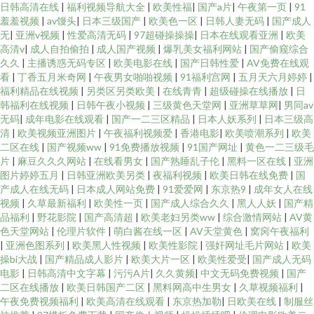
日韩高清在线
|
福利视频导航大全
|
欧美性福
|
国产a片
|
午夜第一页
|
91
羞羞视频
|
av馒头
|
日本三级国产
|
欧美色一区
|
日韩人妻无码
|
国产成人
无
|
亚洲v视频
|
性爱高清无码
|
97超碰操操操
|
日本在线观看亚洲
|
欧美
高清v
|
成人自拍偷拍
|
成人国产视频
|
爆乳美女福利网站
|
国产偷窥综合
久久
|
主播诱惑无码专区
|
欧美电影在线
|
国产日韩性爱
|
AV免费在线观
看
|
丁香五月米奇网
|
午夜男女啪啪视频
|
91福利宫网
|
五月天六月婷婷
|
福利精品在线视频
|
另类区另类欧美
|
在线青青
|
超级碰操在线播放
|
日
韩福利在线视频
|
日韩午夜小视频
|
三级黄色天堂网
|
亚洲草草网
|
男同av
无码
|
成年电影在线观看
|
国产一二三区精品
|
日本人妖系列
|
日本三级高
清
|
欧美视频亚洲图片
|
午夜福利视频爱
|
香港电影
|
欧美喷潮系列
|
欧美
二区在线
|
国产视频ww
|
91免费播放视频
|
91国产网址
|
黄色一二三级毛
片
|
麻豆久久久网站
|
在线看男女
|
国产熟睡乱子伦
|
黑料一区在线
|
亚洲
图片婷婷五月
|
日韩亚洲欧美另类
|
夜福利视频
|
欧美日韩在线免费
|
国
产成人在线无码
|
日本成人网站免费
|
91爱爱网
|
东京热9
|
成年女人在线
视频
|
久草最新福利
|
欧美性一页
|
国产成人综合久久
|
黑人人妖
|
国产精
品福利
|
野花影院
|
国产高清超
|
欧美老妇另类ww
|
综合激情网站
|
AV黄
色天堂网站
|
伦理片软件
|
萌白酱在线一区
|
AV天堂黄色
|
窝窉午夜福利
|
亚洲色图系列
|
欧美黑人性视频
|
欧美性影院
|
强奸网址毛片网站
|
欧美
操bi大战
|
国产精品成人影片
|
欧美大片一区
|
欧美性爱受
|
国产成人无码
电影
|
日韩高清中文字幕
|
污污A片
|
久久黄频
|
中文无码免费视频
|
国产
二区在线播放
|
欧美日韩国产二区
|
黑料网高中生男女
|
久草视频福利
|
午夜免费视频福利
|
欧美高清在线观看
|
东京热加勒
|
日欧美在线
|
制服丝