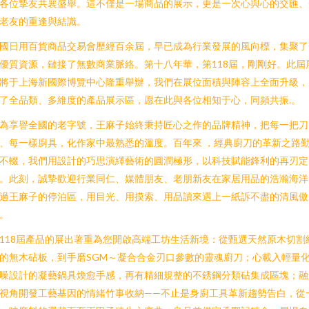
各位摯友共襄盛舉。這不僅是一場商品的展示，更是一次心與心的交匯、
老友的重逢與結識。
國日用百貨商品交易會歷經百余屆，早已成為行業發展的風向標，集聚了
優質資源，鏈接了無數商業脈絡。第十八年華，第118屆，剛剛好。此屆
將于上海新國際博覽中心隆重舉辦，我們在展位面積與陣容上全面升級，
了全品類、多維度的產品展示區，愿在此與各位相知于心，同頻共振.。
為享譽全國的老字號，王麻子始終秉持匠心之作的品牌精神，把每一把刀
、每一樣廚具，化作家中最熟悉的溫度。百年來 ，經典廚刀的革新之路
不輟，我們用設計的巧思演繹藝術的圓潤極形，以科技賦能鋒利的再刃定
。此刻，誠摯歡迎行業同仁、媒體朋友、老朋新友在家居用品的浩瀚海洋
過王麻子的停泊區，用目光、用摸索、用品讀來遇上一紙訴不盡的清風傲
。
118屆產品的展出著重為您開啟高端工坊生活新境：從甄選天然原木切割
的無木砧板，到手磨SGM～凝合合金刃口參數的靈魂廚刀；心載入輕量
噪設計的凝藝鍋具煥愈手感，再有精細規整的不銹鋼分類砧集成區塊；融
視角開發工藝基因的情緒竹事收納——不止是身廚工具革新趨勢告白，從