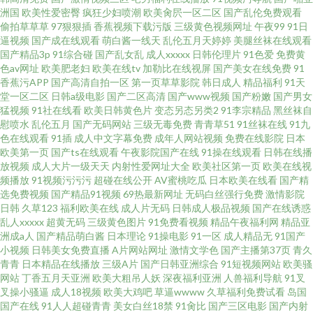
黄a 欧美日韩在线视频一区 亚洲色图2P 丰满老熟女一级 欧美吃骚逼午夜福利
洲国
欧美性爱密臀
疯狂少妇喷潮
欧美肏屄一区二区
国产乱伦免费观看
偷拍草草草
97狠狠插
香蕉视频下载污版
三级黄色视频网址
午夜99
91日
亚洲国产激情在线观看 成人va视频国产 麻花传媒一二三区入口 先锋资源网站
逼视频
国产成在线观看
萌白酱一线天
乱伦五月天婷婷
美腿丝袜在线观看
国产精品3p
91综合碰
国产乱女乱
成人xxxxx
日韩伦理片
91色爱
免费黄
色av网址
欧美肥老妇
欧美在线tv
加勒比在线视屏
国产美女在线免费
91
超碰97国产 美女骚逼 午夜伦锂片中 不卡一区 巨胸美女狂喷奶水www网麻豆
香蕉污APP
国产高清自拍一区
第一页草草影院
韩日成人
精品福利
91天
堂一区二区
日韩a级电影
国产二区高清
国产www视频
国产粉嫩
国产男女
无人在线观看免费高清 bt吧最全的高清bt种子下载站 久久爱88热 午夜福利在
猛视频
91社在线看
欧美日韩黄色片
变态另态另类2
91李宗精品
黑丝袜自
慰喷水
乱伦五月
国产无码网站
三级无毒免费
青青草51
91丝袜在线
91九
色在线观看
91插
成人中文字幕免费
成年人网站视频
免费在线影院
日本
线观看一区 www色色com 久草香蕉97 天堂2019线线在看 97com 黄页仓库
欧美第一页
国产ts在线观看
午夜影院国产在线
91操在线观看
日韩在线播
放视频
成人大片一级天天
内射性爱网址大全
欧美社区第一页
欧美在线视
频播放
91视频污污污
超碰在线公开
AV蜜桃吃瓜
日本欧美在线看
国产精
选免费视频
国产精品91视频
69热最新网址
无码白丝强行免费
激情影院
日韩
久草123
福利欧美在线
成人片无码
日韩成人极品视频
国产在线诱惑
乱人xxxxx
超黄无码
三级黄色图片
91免费看视频
精品午夜福利网
精品亚
洲成a人
国产精品萌白酱
日本理论
91操电影
91一区
成人精品无
91国产
小视频
日韩美女免费直播
A片网站网址
激情文学色
国产主播第37页
青久
青青
日本精品在线播放
三级A片
国产日韩亚洲综合
91短视频网站
欧美骚
网站
丁香五月天亚洲
欧美大粗吊人妖
深夜福利亚洲
人兽福利导航
91叉
叉操小骚逼
成人18视频
欧美大鸡吧
草逼wwww
久草福利免费试看
岛国
国产在线
91人人超碰青青
美女白丝18禁
91肏比
国产三区电影
国产内射