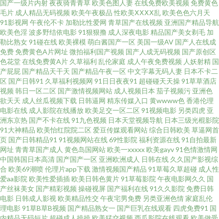
国产一级片内射
夜夜骑青青草
欧美色图人妻
在线免费欧美视频
免费黄色
毛片
成人精品无码视频
欧美午夜极品
性欧美ⅩⅩⅩⅩ乱
欧美色色六月天
日韩在线视频 欧美三级真做在线观看 怪物强人类3d网站 亚洲欧美日本大 柠
91影视网
午夜伦不卡
加勒比性爱网
青草国产在线视频
亚洲国产精品导航
欧美色淫
波多野结依电影
91狠狠撸
成人深夜电影
精品国产美女剃毛
加
勒比熟女
91碰在线
欧美裸模
萌白酱国产一区
美国一级AV
国产人在线成
檬app 99精品在线观看视频 欧美日韩亚洲高清 最新上映电影2020 另类网站
免费
免费黄色A片网址
微拍福利国产视频
国产人成无码视频
国产原创区
色花堂
在线免费黄A片
久草福利
乱伦家庭
成人午夜免费视频
人妖射精
国
97电影院网站 午夜影院操 老湿机操 成全动漫影视大全 另类专区激情 中文字
产屁屁
国产精品天干天
国产精品午夜一区
中文字幕无码人妻
日本不卡二
区
国产日韩91
久草福利视频网
91日日夜夜91
超碰碰天天操
91草草酒店
视频
韩日一区二区
国产激情视频网站
成人视频日本
茄子视频污
亚洲色
幕日韩视频 久久草草爱 亚洲中文欧美日韩在线 国产在线看 午夜可直接 国产
欲天天
成人丝瓜视频下载
日韩逼网
精东传媒入口
黄wwww色
香港伦理
电影在线
成人影院在线播放
欧美足交一区二区
91视频电影
另类四虎
亚
凹凸一区 日姜女BB 国产精品韩日 91传mei 日韩乱欲影院 国产情侣久久久久
洲东京热
国产不卡在线
91九色视频
日本天堂视频导航
日本三级光棍影院
91大神精品
欧美怡红院院二区
爱豆传媒观看网站
综合日韩欧美
草逼网首
页
国产日韩精品91
91视频网站在线
69性影院
福利资源在线
91自拍最新
aⅴ免费 最新av地址 日韩素人无码 国产人妖av网 影音先锋国产性爱 欧美精品
网址
青青草国产成人
黄色岛国网站
欧美一xxxxx
欧美gayv
91色情激情网
中国韩国日本高清
国产国产一区
亚洲欧洲成人
日韩在线
久久国产影视综
日韩亚洲 国产传媒三级 亚洲欧美国产制服另类 青青草国产播放 国产全黄a一
合
欧美69潮喷
伦理片app下载
激情视频国产精品
91草莓久草超碰
成人性
爱aa影院
欧美性爱插插
欧美日韩色黄片
91草莓影院
午夜电影网久久
国
产丝袜美女
国产精彩视频
操碰视屏
国产福利在线
91久久影院
免费日韩
级 在线观看高清完整电影 青草精品视频在线 国产年轻娇小性hd 原来的神马
电影
日韩成人影视
欧美精品性交
午夜宅男免费
另类亚洲色情
家庭乱伦
理电影
91草B草B视频
国产精品熟女一
国产巨乳在线观看
四虎免费91
国
电影网免费最新 日韩精品影片 韩国一区 91黑丝自慰 日本一级操逼视频 a视频
内精品无码短片
超碰成人操操
欧美猛交视频
西瓜影院在线观看
欧美做受