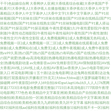
干干|色姑娘综合网
大香网伊人亚洲|大香线蕉综合收藏|大香伊蕉国产手
机看片|大香伊蕉人|大香伊蕉人在播放视频|大香伊蕉在|大香伊人中文字
幕精品|大香伊人中文字幕伊人|大香中文字|大香中文字幕伊人
国产91丝
袜视频|国产91丝袜在|国产91丝袜在线播放|国产91丝袜在线精品|国产91
丝袜在线熟|国产91丝袜在线熟女|国产91丝袜制服电影|国产91素人搭讪
系|国产91探花|国产91探花视频
午夜性爱视频1久|午夜性爱影院|午夜性
刺激|午夜性动态啪影院|午夜性福|午夜性福利|午夜性国产|午夜性激情|
午夜性交片|午夜性交影院
成人免费视频网址|成人免费视频无色码|成人
免费视频一区|成人免费视频一区二区|成人免费视频在线观看|成人免费
体验|成人免费网站在|成人免费无|成人免费午夜视频|成人免费午夜影院
热re99久美|热の国产|热の国产在线|热の有码热の国产在线|热の综合热
の国产就爱|热播vip高清电视剧|热播电视剧|热播电视剧场|热播电视剧大
全|热播电视剧动漫
av先锋影音av|AV先锋影音巨乳|AV限制级影院|AV线
大香蕉|AV线上|AV线上成人在线|AV香蕉|av香蕉伊人|av小电影导航|AV
新入口
村花电影网|撮り五十路|达达兔电影网|达达兔网在线观看|达达兔
影视|打屁股羞耻扒开撅着|打扑克又|大bbw大bbw超|大菠萝福建导航|大
操碰网
69午夜影院|69伊人|69自拍|6HDgwUagtU6u|6久人人人|76黑网
草逼|7723日本电影免费观看完整版|7723日本高清电影|777琪琪午夜理
论电影网|777色色
欧美精品中文字幕亚洲|欧美精品自产自拍|欧美精品自
拍偷拍|欧美精品自拍一区|欧美精品综合|欧美精品综合中文字幕|欧美精
品综合自拍|欧美精色|欧美九九婷婷|欧美九区中文字幕
福利在线|福利在
线92|福利在线aa|福利在线播放|福利在线播放1|福利在线不卡一区|福利