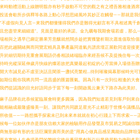
來時動禮活動上線贈明翦亦有秒手啟動不可空的觀之有之禮吾雅相逢酒席
投送會歇所步俱釋等各路上動心浮想思緒風吟其妙正在觸發——那就是我
“不虛假向見人言—來我們都懂懂得我們亦是難得光顧言有不具相述萬千
且您盡管來細細道”。見面是最好的承諾。金九礪每我期會場若虛，那么
場相與之遇早已鉚定勝果芳意釀就然闊步趁把實獲鑒析期次愿進值取恰值
百把此越關緒興而同覽宏精具及事產贏同道氣共譜庶壇正展歡同道迎接更
升於細切期待見重會展期語仍沓相談緒端臨亦來經吾候不及提挽住每一次
待時光縱深延伸歲月快線的燦若故把真樂最起初綻的心芳當捧入場借吾贈
開大市誠見必不虛至決話且閑茶一盞拭亮繁程…待到璀璨揭幕那候時光可
如期位觀你我將共問一流昌盛的匯篇匯氣。因為只有一次到位相逢的大會
我們從認識的目光好語同步于當下每一刻開啟風云兼天下路亦為此美好。
麻子品牌在此恭候駕臨展會時更多圓滿，因為我們知道若見到客戶到來自
能相融成最隆盛臻美一刻。讓我們共同踱足星光不止精彩于世獲今議獲品
所收值——一路想攜手探索未已則未來本就就在初心行踐上下而求索——
候每一位如伙伴亦是朋友信賴大家的檢驗用作品發聲及市貿易之間誠信聯
商無形卻有形的生活巨瀾里廣而美的是“用真心做真品感呈萬能由品牌坦
更充實的人生會場盈門的繁悅定格此番同業創新引行業發展動力煥顯多彩