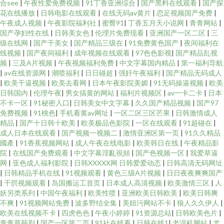
合see
|
午夜性爱免费视频
|
91丁香亚洲综合
|
国产黑料在线观看
|
国产探
花在线播放
|
日韩电影在线观看
|
在线无码av黄片
|
恋足视频国产免费
|
午夜成人视频
|
午夜影院福利社
|
蜜臀91
|
丁香五月天小说网
|
青青网站
|
国产孕妇性在线
|
日韩美女色
|
伦理片免费现看
|
亚洲国产一区二区
|
三
级在线网
|
国产干美女
|
国产精品三级在
|
91免费黄色国产
|
夜间福利在
线视频
|
国产夜间福利
|
成年视频在线观看
|
97色色影视
|
国产精品乱视
频
|
三及A片视频
|
午夜视频福利免费
|
中文字幕国内精品
|
第一福利导航
|
av在线资源网
|
潮喷福利
|
日日碰超
|
强奸午夜福利
|
国产精品无码成人
|
欧美干逼视频
|
欧美去看网
|
日本午夜影院美媚
|
91无码操逼视频
|
欧美
日韩国内
|
伦理午夜
|
男女搞黄的网站
|
福利片视频区
|
av一卡二卡
|
日本
不卡一区
|
91秘密入口
|
日韩美女中文字幕
|
久久国产精品视频
|
国产97
免费视频
|
91桃色
|
手机看黄av网址
|
一区二区三区芒果
|
日韩激情成人
精品
|
国产十日韩十欧美
|
欧美极品色影院
|
一区在线观看
|
91超碰在
|
成人日本在线观看
|
国产视频一视频二
|
激情亚洲区第一页
|
91久久精品
國產
|
91香蕉视频网站
|
成人午夜在线电影
|
欧美韩日在线
|
午夜精品影
院
|
在线国产免费观看
|
中文字幕淫亂視頻
|
国产色视频一区
|
我爱草逼
网
|
亚色成人福利影院
|
日韩XXXXX网 日韩爱爱动态
|
日韩高清无码网址
|
日韩精品手机在线
|
91视频观看
|
黄色三级A片视频
|
日日夜夜爽爽国产
|
干屄视频观看
|
岛国搬运工首页
|
日本成人高清视频
|
欧美激情三区
|
人
妖另类系列
|
中国午夜福利
|
欧美性喷
|
亚洲欧美日韩欧美
|
欧美日韩爽
不爽
|
91视频网站免费
|
波多野结全集
|
美妞污网站不卡
|
狼人久久伊人
|
欧美在线视频不卡
|
四虎色色
|
午夜小婷婷
|
91资源总站
|
日韩欧美色片
|
青青草韩剧
|
国产一区第二页
|
91社在线看
|
日韩在线1
|
老湿机网站
|
尤