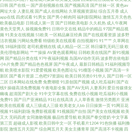
日韩
国产在线一
国产原创视频在线
国产视频高清
国产丝袜一区
黄色av
网址大全
人妻乱视
国产成人在线网站
久草视频资源站
综合五月香
成人
在线 欧美人妖 综合性爱网 九一福利导航 亚洲欧美国产国 91次员 鲁丝片一区
app在线
四虎试看
91男女
国产男小鲜肉同
福利影院网站
激情五月天色色
欧美极品电影
日韩成人第一页
国产日韩欧美电影
久久机热
成人午夜网
二 一级a黄 国产主播一区 午夜福利66 娇妻互换 磁力bt 亚洲丶国 乱伦免费高
黄色天堂男人
操视频免费91
日韩中文在线
精品中的精品
97国产精品视
频
91美女在线视频
51欧美
一区精品麻豆经典
国产在线观看资源
波多野
洁衣视频
污网站免费看
特级欧美在线观看
自拍视频91
91艹艹
久草网在
清自拍 A天堂色 午夜一区少女 日产ariya预定 黄色性爱 99色色网 丝袜人妻中
线
18福利影院
老司机蜜桃在线
成人精品一区二区
韩日爆乳无码三级
欧
美伦理电影网站
艹艹操操
AV黄色观看网站
日韩欧美在线国产
新91视频
文字幕 日韩肏屄视频 www日日干 欧美色频 综合网中文字幕 久久久亚洲成人
网
国产精品分类在线
97午夜福利视频
岛国AV动作无码
波多野吉依电影
小h片免费
国产精品色色视屏
国产午夜成人
最新日韩精品
91福利视频导
航
欧美喷水影院
91爱爱视频
欧美色图论坛
91榴莲小视频
国产高清一卡
国产高清狼人香蕉在线 野草社区在线高 欧美一区二区成人片 国产精品九九免
新区
国产看片资源
二色吧97资源站
欧美日韩另类0
91华人
国产日韩一区
二区
日本网站在线免费
免费潮喷
91原创国产视频
成人吃瓜福利
国产在
费视频 中文字幕韩国三级理论 日韩国产在线高清一区 九九热只有精品 成人
线9
操碰高清免费视频
午夜电影全集
国产AV无码
人妻系列
爱豆传媒倩女
幽魂
超清国产剧大全
91中文字幕在线
免费在线小视频
吃瓜福利小视频
免费91
国产日产亚洲精品
91社在线高清
人人草香蕉
激情另类图片
亚洲
免费频道 亞洲中文字幕無碼中字 日本三级网站 免费在线观看亚 丁香婷婷六
欧美在线观看
成人三级成人三级
欧美老女人bb
日日操第一页
91网豆花
视频
91福利剧场
免费影视观看
91视频国产自拍
国产美女在线视频
欧美
月综合 一级做a 欧美中文日韩aⅴ 国产精品成品人品 在线观看网址深夜 日韩欧
又大
无码四虎
女同激吻视频
极品性爱导航
欧美国产拳交喷奶
中文字幕
第三页
超碰成人影视
欧美日韩中文一区
手机看片1204
91色快播
福利撸
影院
激情五月天国产
综合网五月天
美女主播青草
国产高清不卡视频
四
美国产免费观看 国内精品免费视频 97国产精品视频在线观看 无码福利社 精